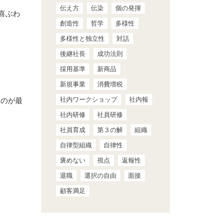
伝え方
伝染
個の発揮
喜ぶわ
創造性
哲学
多様性
多様性と独立性
対話
後継社長
成功法則
採用基準
新商品
新規事業
消費増税
社内ワークショップ
社内報
うのが最
社内研修
社員研修
社員育成
第３の解
組織
自律型組織
自律性
褒めない
視点
返報性
退職
選択の自由
面接
顧客満足