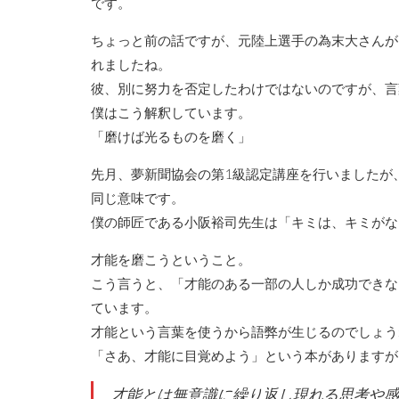
です。
ちょっと前の話ですが、元陸上選手の為末大さんが
れましたね。
彼、別に努力を否定したわけではないのですが、言
僕はこう解釈しています。
「磨けば光るものを磨く」
先月、夢新聞協会の第1級認定講座を行いましたが
同じ意味です。
僕の師匠である小阪裕司先生は「キミは、キミがな
才能を磨こうということ。
こう言うと、「才能のある一部の人しか成功できな
ています。
才能という言葉を使うから語弊が生じるのでしょう
「さあ、才能に目覚めよう」という本がありますが
才能とは無意識に繰り返し現れる思考や感