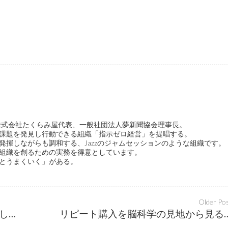
ge代表、株式会社たくらみ屋代表、一般社団法人夢新聞協会理事長。
課題を発見し行動できる組織「指示ゼロ経営」を提唱する。
発揮しながらも調和する、Jazzのジャムセッションのような組織です。
組織を創るための実務を得意としています。
とうまくいく」がある。
Older Po
いわゆる「V字回復」の伝説は信頼してはいけない
リピート購入を脳科学の見地から見