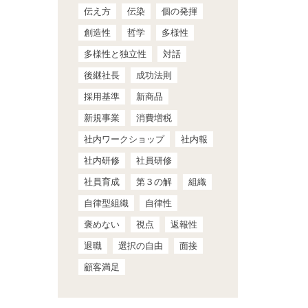
伝え方
伝染
個の発揮
創造性
哲学
多様性
多様性と独立性
対話
後継社長
成功法則
採用基準
新商品
新規事業
消費増税
社内ワークショップ
社内報
社内研修
社員研修
社員育成
第３の解
組織
自律型組織
自律性
褒めない
視点
返報性
退職
選択の自由
面接
顧客満足