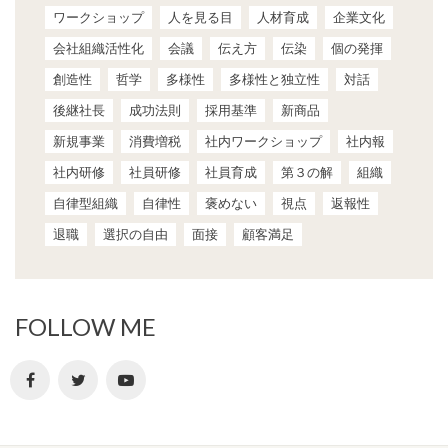
ワークショップ
人を見る目
人材育成
企業文化
会社組織活性化
会議
伝え方
伝染
個の発揮
創造性
哲学
多様性
多様性と独立性
対話
後継社長
成功法則
採用基準
新商品
新規事業
消費増税
社内ワークショップ
社内報
社内研修
社員研修
社員育成
第３の解
組織
自律型組織
自律性
褒めない
視点
返報性
退職
選択の自由
面接
顧客満足
FOLLOW ME