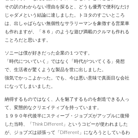
その訳のわからない理由を探ると、どうも優秀で便利なだけ
じゃダメという結論に達しました。トヨタのすごいところ
は、出しゃばらない無個性なサラリーマンを象徴する営業車
も作れますが、「８６」のような遊び満載のクルマも作れる
ことろだと思います。
ソニーは僕が好きだった企業の１つです。
「時代についていく」ではなく「時代がついてくる」発想
で、生活者が驚くような製品を世に出しました。
強気でかっこよかった。でも、今は悪い意味で真面目な会社
になってしまいました。
納得するものではなく、人を魅了するものを創造できる人っ
て、変態的なクリエイティブを持っています。
１９９０年代後半にスティーブ・ジョブズがアップルに復帰
した当時、「Think Different」というコピーが使われました
が、ジョブズは頑張って「Different」になろうとしているわ