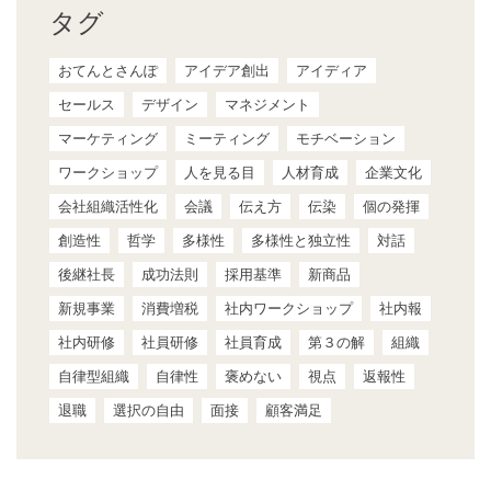
タグ
おてんとさんぽ
アイデア創出
アイディア
セールス
デザイン
マネジメント
マーケティング
ミーティング
モチベーション
ワークショップ
人を見る目
人材育成
企業文化
会社組織活性化
会議
伝え方
伝染
個の発揮
創造性
哲学
多様性
多様性と独立性
対話
後継社長
成功法則
採用基準
新商品
新規事業
消費増税
社内ワークショップ
社内報
社内研修
社員研修
社員育成
第３の解
組織
自律型組織
自律性
褒めない
視点
返報性
退職
選択の自由
面接
顧客満足