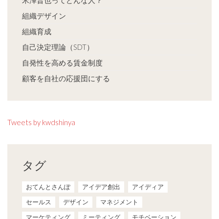
米澤晋也ってどんな人？
組織デザイン
組織育成
自己決定理論（SDT）
自発性を高める賃金制度
顧客を自社の応援団にする
Tweets by kwdshinya
タグ
おてんとさんぽ
アイデア創出
アイディア
セールス
デザイン
マネジメント
マーケティング
ミーティング
モチベーション