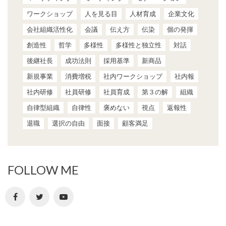
ワークショップ
人を見る目
人材育成
企業文化
会社組織活性化
会議
伝え方
伝染
個の発揮
創造性
哲学
多様性
多様性と独立性
対話
後継社長
成功法則
採用基準
新商品
新規事業
消費増税
社内ワークショップ
社内報
社内研修
社員研修
社員育成
第３の解
組織
自律型組織
自律性
褒めない
視点
返報性
退職
選択の自由
面接
顧客満足
FOLLOW ME