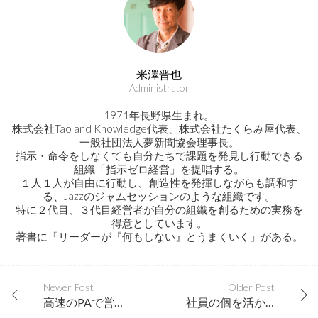
米澤晋也
Administrator
1971年長野県生まれ。
株式会社Tao and Knowledge代表、株式会社たくらみ屋代表、
一般社団法人夢新聞協会理事長。
指示・命令をしなくても自分たちで課題を発見し行動できる
組織「指示ゼロ経営」を提唱する。
１人１人が自由に行動し、創造性を発揮しながらも調和す
る、Jazzのジャムセッションのような組織です。
特に２代目、３代目経営者が自分の組織を創るための実務を
得意としています。
著書に「リーダーが『何もしない』とうまくいく」がある。
Newer Post
Older Post
高速のPAで営業をするラーメン屋さんが地元にチラシを撒く理由
社員の個を活かすには、マーケティングのシナリオが欠かせない