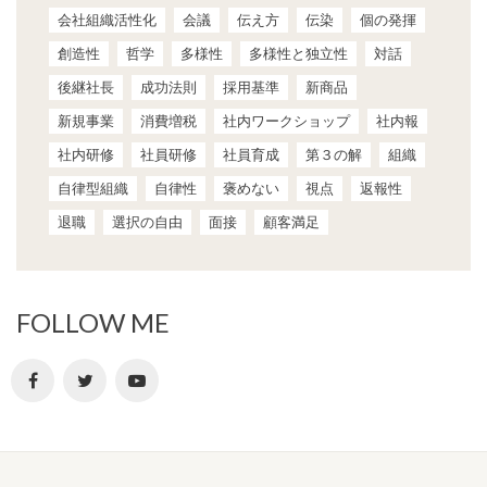
会社組織活性化
会議
伝え方
伝染
個の発揮
創造性
哲学
多様性
多様性と独立性
対話
後継社長
成功法則
採用基準
新商品
新規事業
消費増税
社内ワークショップ
社内報
社内研修
社員研修
社員育成
第３の解
組織
自律型組織
自律性
褒めない
視点
返報性
退職
選択の自由
面接
顧客満足
FOLLOW ME