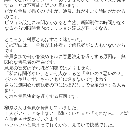
することは不可能に近いと思います。
だから全員で描くのですが、通常これがすごく時間がかかる
のです。
ビジョン設定に時間がかかると当然、新聞制作の時間がなく
なるから制限時間内のミッション達成が難しくなる。
ところが、榊原さんはすごく速かった。
その理由は、「全員が主体者」で傍観者が１人もいないから
です。
全員参加で何かを決める時に意思決定を遅くする原因は、無
関心な傍観者の存在です。
意見の衝突はそれほど問題ではありません。
「私には関係ない」という人がいると「良いの？悪いの？」
がハッキリせず、ちっとも前に進まないですよね？
さらに無関心な傍観者の中には提案なしで否定だけする人も
多い。
それも意思決定を遅くする原因です。
榊原さんは全員が発言していました。
１人がアイデアを出すと、聞いていた人が「それなら…」と話
を前進させ深めていきます。
パッパッパと決まって行くから、見ていて快感でした。