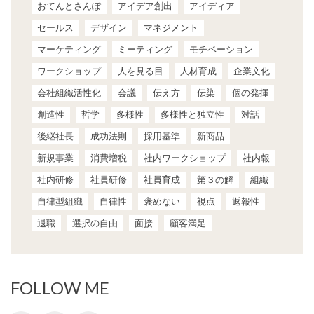
おてんとさんぽ
アイデア創出
アイディア
セールス
デザイン
マネジメント
マーケティング
ミーティング
モチベーション
ワークショップ
人を見る目
人材育成
企業文化
会社組織活性化
会議
伝え方
伝染
個の発揮
創造性
哲学
多様性
多様性と独立性
対話
後継社長
成功法則
採用基準
新商品
新規事業
消費増税
社内ワークショップ
社内報
社内研修
社員研修
社員育成
第３の解
組織
自律型組織
自律性
褒めない
視点
返報性
退職
選択の自由
面接
顧客満足
FOLLOW ME