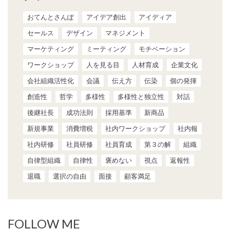
おてんとさんぽ
アイデア創出
アイディア
セールス
デザイン
マネジメント
マーケティング
ミーティング
モチベーション
ワークショップ
人を見る目
人材育成
企業文化
会社組織活性化
会議
伝え方
伝染
個の発揮
創造性
哲学
多様性
多様性と独立性
対話
後継社長
成功法則
採用基準
新商品
新規事業
消費増税
社内ワークショップ
社内報
社内研修
社員研修
社員育成
第３の解
組織
自律型組織
自律性
褒めない
視点
返報性
退職
選択の自由
面接
顧客満足
FOLLOW ME