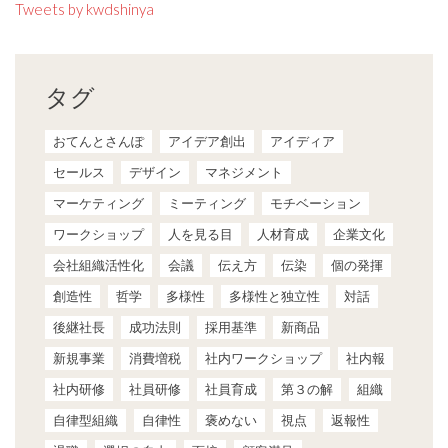
Tweets by kwdshinya
タグ
おてんとさんぽ
アイデア創出
アイディア
セールス
デザイン
マネジメント
マーケティング
ミーティング
モチベーション
ワークショップ
人を見る目
人材育成
企業文化
会社組織活性化
会議
伝え方
伝染
個の発揮
創造性
哲学
多様性
多様性と独立性
対話
後継社長
成功法則
採用基準
新商品
新規事業
消費増税
社内ワークショップ
社内報
社内研修
社員研修
社員育成
第３の解
組織
自律型組織
自律性
褒めない
視点
返報性