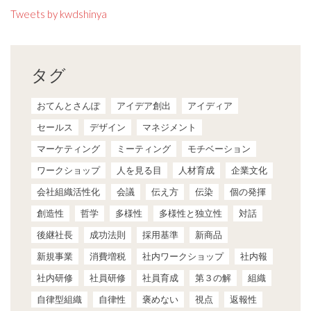
Tweets by kwdshinya
タグ
おてんとさんぽ
アイデア創出
アイディア
セールス
デザイン
マネジメント
マーケティング
ミーティング
モチベーション
ワークショップ
人を見る目
人材育成
企業文化
会社組織活性化
会議
伝え方
伝染
個の発揮
創造性
哲学
多様性
多様性と独立性
対話
後継社長
成功法則
採用基準
新商品
新規事業
消費増税
社内ワークショップ
社内報
社内研修
社員研修
社員育成
第３の解
組織
自律型組織
自律性
褒めない
視点
返報性