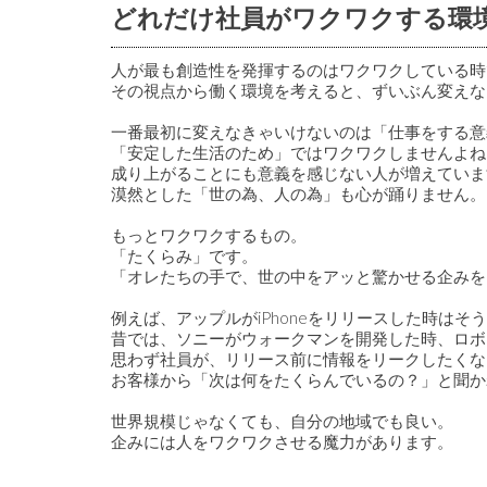
どれだけ社員がワクワクする環
人が最も創造性を発揮するのはワクワクしている時
その視点から働く環境を考えると、ずいぶん変えな
一番最初に変えなきゃいけないのは「仕事をする意
「安定した生活のため」ではワクワクしませんよね
成り上がることにも意義を感じない人が増えていま
漠然とした「世の為、人の為」も心が踊りません。
もっとワクワクするもの。
「たくらみ」です。
「オレたちの手で、世の中をアッと驚かせる企みを
例えば、アップルがiPhoneをリリースした時はそ
昔では、ソニーがウォークマンを開発した時、ロボッ
思わず社員が、リリース前に情報をリークしたくな
お客様から「次は何をたくらんでいるの？」と聞か
世界規模じゃなくても、自分の地域でも良い。
企みには人をワクワクさせる魔力があります。