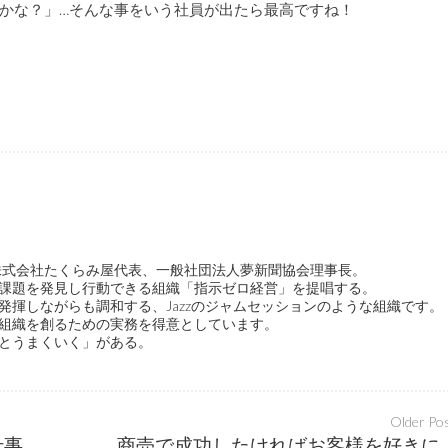
かな？」…そんな事をいう社員が出たら最高ですね！
ge代表、株式会社たくらみ屋代表、一般社団法人夢新聞協会理事長。
課題を発見し行動できる組織「指示ゼロ経営」を提唱する。
発揮しながらも調和する、Jazzのジャムセッションのような組織です。
組織を創るための実務を得意としています。
とうまくいく」がある。
Older Po
やらされる「労働」を創造的な「仕事」に変えてしまおう
商売で成功したければお客