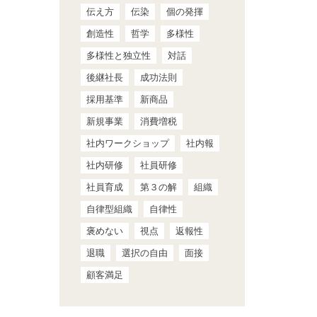
伝え方
伝染
個の発揮
創造性
哲学
多様性
多様性と独立性
対話
後継社長
成功法則
採用基準
新商品
新規事業
消費増税
社内ワークショップ
社内報
社内研修
社員研修
社員育成
第３の解
組織
自律型組織
自律性
褒めない
視点
返報性
退職
選択の自由
面接
顧客満足