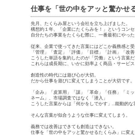
仕事を「世の中をアッと驚かせ
先月、たくらみ屋という会社を立ち上げました。
構想約１年、「企業にたくらみを！」というコンセ
自分たちの事業をたくらむ際に、一番最初にやった
従来、企業で使ってきた言葉にはどこか義務感と受
「管理」「査定」「評価」「目標」「計画」「改善
こうした単語を集約したのが「労働」という言葉だ
これらは成長期に、いかに効率よく商品・サービス
創造性の時代には遊び心が大切。
だから仕事を遊びに変えてしまうことが大切です。
「企み」「皮算用」「謀」「革命」「任務」「ミッ
ネーム」、市場調査ではなく「潜入」
こうした言葉からは「何かをしでかす」…能動的な
そんな言葉が似合うような仕事に変えてしまう。
義務では改善はできても創造はできない。
仕事を「世の中をアッと驚かせるたくらみ」に変え