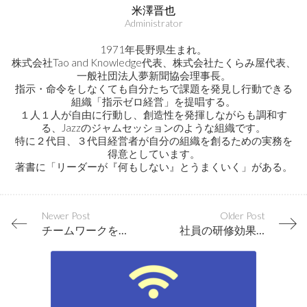
米澤晋也
Administrator
1971年長野県生まれ。
株式会社Tao and Knowledge代表、株式会社たくらみ屋代表、
一般社団法人夢新聞協会理事長。
指示・命令をしなくても自分たちで課題を発見し行動できる
組織「指示ゼロ経営」を提唱する。
１人１人が自由に行動し、創造性を発揮しながらも調和す
る、Jazzのジャムセッションのような組織です。
特に２代目、３代目経営者が自分の組織を創るための実務を
得意としています。
著書に「リーダーが『何もしない』とうまくいく」がある。
Newer Post
Older Post
チームワークを高めたければ「他人のせいにしない」という文化を創ること
社員の研修効果を高めるために、研修前と後で上司がすべき４つのポイント