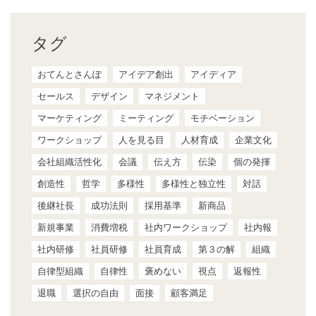
タグ
おてんとさんぽ
アイデア創出
アイディア
セールス
デザイン
マネジメント
マーケティング
ミーティング
モチベーション
ワークショップ
人を見る目
人材育成
企業文化
会社組織活性化
会議
伝え方
伝染
個の発揮
創造性
哲学
多様性
多様性と独立性
対話
後継社長
成功法則
採用基準
新商品
新規事業
消費増税
社内ワークショップ
社内報
社内研修
社員研修
社員育成
第３の解
組織
自律型組織
自律性
褒めない
視点
返報性
退職
選択の自由
面接
顧客満足