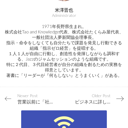
米澤晋也
Administrator
1971年長野県生まれ。
株式会社Tao and Knowledge代表、株式会社たくらみ屋代表、
一般社団法人夢新聞協会理事長。
指示・命令をしなくても自分たちで課題を発見し行動できる
組織「指示ゼロ経営」を提唱する。
１人１人が自由に行動し、創造性を発揮しながらも調和す
る、Jazzのジャムセッションのような組織です。
特に２代目、３代目経営者が自分の組織を創るための実務を
得意としています。
著書に「リーダーが『何もしない』とうまくいく」がある。
Newer Post
Older Post
営業以前に「社員全員で」やるべきことがあるのではないか？
ビジネスに詳しくなるよりも、まずは人間に精通しよう