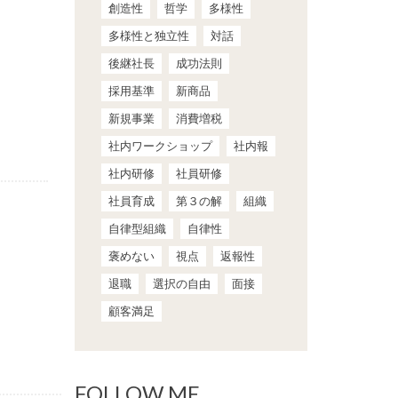
創造性
哲学
多様性
多様性と独立性
対話
後継社長
成功法則
採用基準
新商品
新規事業
消費増税
社内ワークショップ
社内報
社内研修
社員研修
社員育成
第３の解
組織
自律型組織
自律性
褒めない
視点
返報性
退職
選択の自由
面接
顧客満足
FOLLOW ME