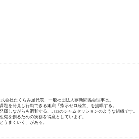
ge代表、株式会社たくらみ屋代表、一般社団法人夢新聞協会理事長。
課題を発見し行動できる組織「指示ゼロ経営」を提唱する。
発揮しながらも調和する、Jazzのジャムセッションのような組織です。
組織を創るための実務を得意としています。
とうまくいく」がある。