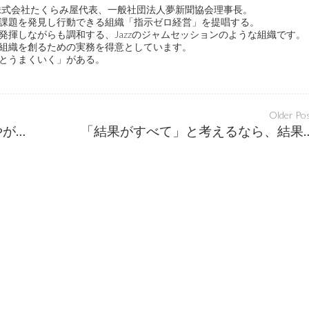
ge代表、株式会社たくらみ屋代表、一般社団法人夢新聞協会理事長。
課題を発見し行動できる組織「指示ゼロ経営」を提唱する。
発揮しながらも調和する、Jazzのジャムセッションのような組織です。
組織を創るための実務を得意としています。
とうまくいく」がある。
Older Po
人生を愉しむ遊びが感性を開き、やがて仕事に発揮される
「結果がすべて」と考えるなら、結果を