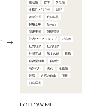
創造性
哲学
多様性
多様性と独立性
対話
後継社長
成功法則
採用基準
新商品
新規事業
消費増税
社内ワークショップ
社内報
st
意識しない時間をつくること
社内研修
社員研修
社員育成
第３の解
組織
自律型組織
自律性
褒めない
視点
返報性
退職
選択の自由
面接
顧客満足
FOLLOW ME