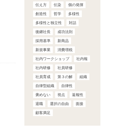
伝え方
伝染
個の発揮
創造性
哲学
多様性
多様性と独立性
対話
後継社長
成功法則
採用基準
新商品
新規事業
消費増税
社内ワークショップ
社内報
社内研修
社員研修
社員育成
第３の解
組織
自律型組織
自律性
褒めない
視点
返報性
退職
選択の自由
面接
顧客満足