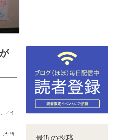
が
見、アイ
合った時
最近の投稿