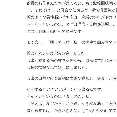
役員のお母さんたちが集まると、もう動物園状態で
ー、それでは…」と司会が仕切ると一瞬で雰囲気が
僕のような男性脳の持ち主は、会議の進行がセオリ
セオリーというのは、まずは理念・目的を説明し、
理念→戦略→戦術って順番です。
よく言う、「根→幹→枝→葉」の順序で組み立てる
僕はPTAでその方法を壊しました。
会議が始まる前の雑談状態から、自然に本題に入る
会長の挨拶なんて無しにしました。
会議の目的だけを最初に文書で通知し、集まったら
そうするとアイデアがバシバシ出るんです。
アイデアというのは「葉」のことね。
「例えば、夏だから子ども達、かき氷があったら喜
僕からすれば、かき氷なんてどうでもいいわけです