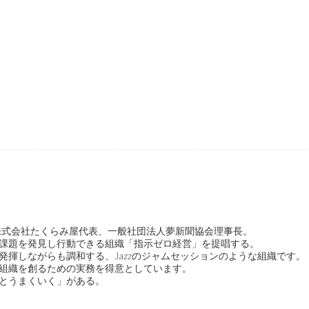
ge代表、株式会社たくらみ屋代表、一般社団法人夢新聞協会理事長。
課題を発見し行動できる組織「指示ゼロ経営」を提唱する。
発揮しながらも調和する、Jazzのジャムセッションのような組織です。
組織を創るための実務を得意としています。
とうまくいく」がある。