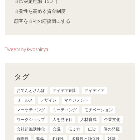
自己決定理論（SDT）
自発性を高める賃金制度
顧客を自社の応援団にする
Tweets by kwdshinya
タグ
おてんとさんぽ
アイデア創出
アイディア
セールス
デザイン
マネジメント
マーケティング
ミーティング
モチベーション
ワークショップ
人を見る目
人材育成
企業文化
会社組織活性化
会議
伝え方
伝染
個の発揮
創造性
哲学
多様性
多様性と独立性
対話