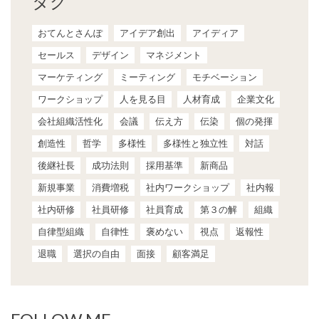
タグ
おてんとさんぽ
アイデア創出
アイディア
セールス
デザイン
マネジメント
マーケティング
ミーティング
モチベーション
ワークショップ
人を見る目
人材育成
企業文化
会社組織活性化
会議
伝え方
伝染
個の発揮
創造性
哲学
多様性
多様性と独立性
対話
後継社長
成功法則
採用基準
新商品
新規事業
消費増税
社内ワークショップ
社内報
社内研修
社員研修
社員育成
第３の解
組織
自律型組織
自律性
褒めない
視点
返報性
退職
選択の自由
面接
顧客満足