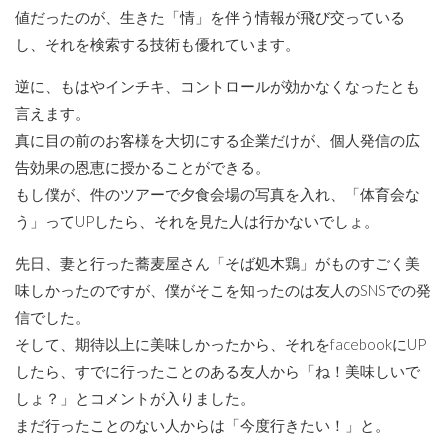
値だったのが、生きた「情」を伴う情報が飛び交っている
し、それを検索する技術も優れています。
逆に、もはやインチキ、コントロールが効かなくなったとも
言えます。
真に目の前のお客様を大切にする企業だけが、個人発信の広
告効果の恩恵に授かることができる。
もし僕が、件のツアーで夕食会場の写真を入れ、「体育会な
う」ってUPしたら、それを見た人は行かないでしょ。
先日、妻と行った蕎麦屋さん「そば処木鶏」がものすごく美
味しかったのですが、僕がそこを知ったのは友人のSNSでの発
信でした。
そして、期待以上に美味しかったから、それをfacebookにUP
したら、すでに行ったことのある友人から「ね！美味しいで
しょ？」とコメントが入りました。
まだ行ったことのない人からは「今度行きたい！」と。