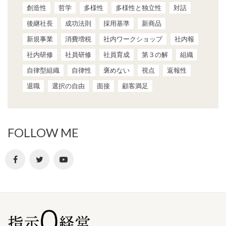
創造性
哲学
多様性
多様性と独立性
対話
後継社長
成功法則
採用基準
新商品
新規事業
消費増税
社内ワークショップ
社内報
社内研修
社員研修
社員育成
第３の解
組織
自律型組織
自律性
褒めない
視点
返報性
退職
選択の自由
面接
顧客満足
FOLLOW ME