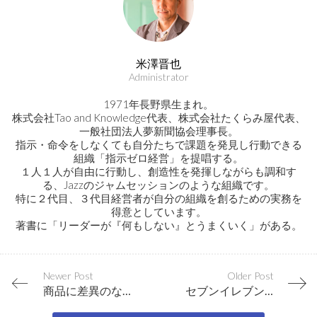
米澤晋也
Administrator
1971年長野県生まれ。
株式会社Tao and Knowledge代表、株式会社たくらみ屋代表、
一般社団法人夢新聞協会理事長。
指示・命令をしなくても自分たちで課題を発見し行動できる
組織「指示ゼロ経営」を提唱する。
１人１人が自由に行動し、創造性を発揮しながらも調和す
る、Jazzのジャムセッションのような組織です。
特に２代目、３代目経営者が自分の組織を創るための実務を
得意としています。
著書に「リーダーが『何もしない』とうまくいく」がある。
Newer Post
Older Post
商品に差異のない時代には「共感」が選ばれるための必須の要件になる
セブンイレブンの「ELEVEn」の最後のnが小文字なのに気付く感性