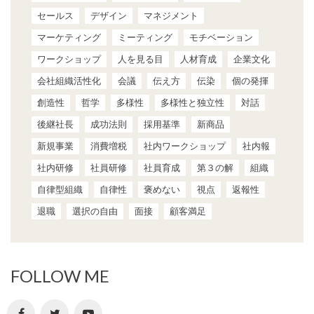
セールス
デザイン
マネジメント
マーケティング
ミーティング
モチベーション
ワークショップ
人を見る目
人材育成
企業文化
会社組織活性化
会議
伝え方
伝染
個の発揮
創造性
哲学
多様性
多様性と独立性
対話
後継社長
成功法則
採用基準
新商品
新規事業
消費増税
社内ワークショップ
社内報
社内研修
社員研修
社員育成
第３の解
組織
自律型組織
自律性
褒めない
視点
返報性
退職
選択の自由
面接
顧客満足
FOLLOW ME