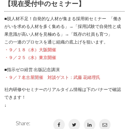
【現在受付中のセミナー】
■脱人材不足！自発的な人材が集まる採用術セミナー 「働き
がいを求める人材を多く集める」→「採用試験で自発性と成
果意識が高い人材を見極める」→「既存の社員も育つ」
この一連のプロセスを通じ組織の底上げを狙います。
・９／１８（水）大阪開催
・９／２５（水）東京開催
■指示ゼロ経営 出版記念講演
・９／７名古屋開催 対談ゲスト：武藤 花緒理氏
社内研修やセミナーのリアルタイム情報は下のバナーで確認
できます！
↓
Share: